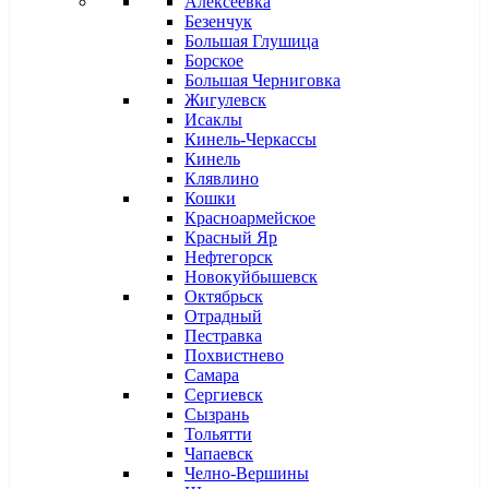
Алексеевка
Безенчук
Большая Глушица
Борское
Большая Черниговка
Жигулевск
Исаклы
Кинель-Черкассы
Кинель
Клявлино
Кошки
Красноармейское
Красный Яр
Нефтегорск
Новокуйбышевск
Октябрьск
Отрадный
Пестравка
Похвистнево
Самара
Сергиевск
Сызрань
Тольятти
Чапаевск
Челно-Вершины