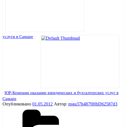
услуги в Самаре
ЮР-Компани оказание юридических и бухгалтерских услуг в
Самаре
Опубликовано
01.05.2012
Автор:
nsga37h4879HbD62587d3