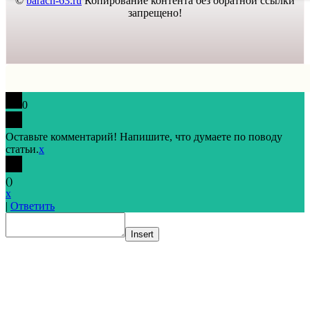
©
barach-63.ru
Копирование контента без обратной ссылки
запрещено!
0
Оставьте комментарий! Напишите, что думаете по поводу
статьи.
x
(
)
x
|
Ответить
Insert