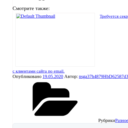
Смотрите также:
Требуется сек
с клиентами сайта по email.
Опубликовано
19.05.2020
Автор:
nsga37h4879HbD62587d
Рубрики
Разное