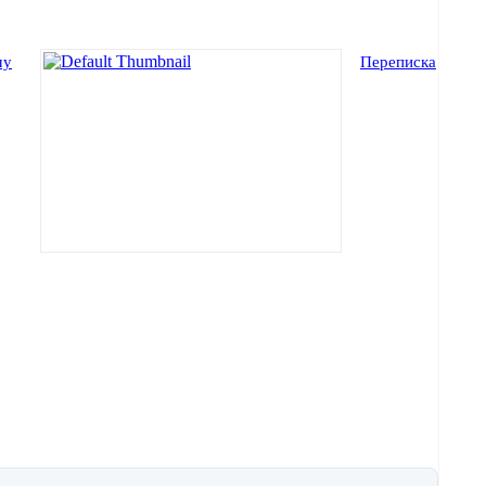
му
Переписка