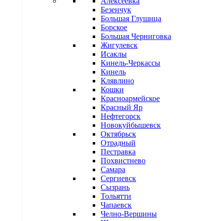
Алексеевка
Безенчук
Большая Глушица
Борское
Большая Черниговка
Жигулевск
Исаклы
Кинель-Черкассы
Кинель
Клявлино
Кошки
Красноармейское
Красный Яр
Нефтегорск
Новокуйбышевск
Октябрьск
Отрадный
Пестравка
Похвистнево
Самара
Сергиевск
Сызрань
Тольятти
Чапаевск
Челно-Вершины