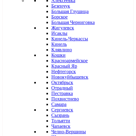
Алексеевка
Безенчук
Большая Глушица
Борское
Большая Черниговка
Жигулевск
Исаклы
Кинель-Черкассы
Кинель
Клявлино
Кошки
Красноармейское
Красный Яр
Нефтегорск
Новокуйбышевск
Октябрьск
Отрадный
Пестравка
Похвистнево
Самара
Сергиевск
Сызрань
Тольятти
Чапаевск
Челно-Вершины