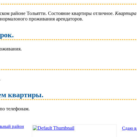
ьском районе Тольятти. Состояние квартиры отличное.
Квартира 
я нормалоного проживания арендаторов.
рок.
роживания.
.
ем квартиры.
 по телефонам.
льный район
Сдаю в