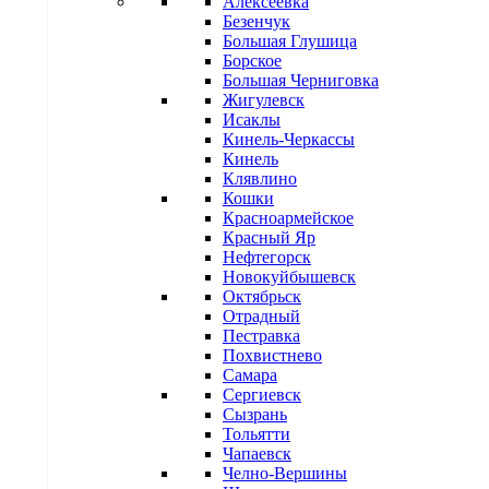
Алексеевка
Безенчук
Большая Глушица
Борское
Большая Черниговка
Жигулевск
Исаклы
Кинель-Черкассы
Кинель
Клявлино
Кошки
Красноармейское
Красный Яр
Нефтегорск
Новокуйбышевск
Октябрьск
Отрадный
Пестравка
Похвистнево
Самара
Сергиевск
Сызрань
Тольятти
Чапаевск
Челно-Вершины