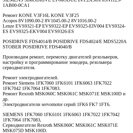
1AB00-0CA1
Ремонт KONE V3F16L KONE V3F25
Acopos 8V1090.00-2 8V1045.00-2 8V1016.00-2
Lenze EVS9321-EP EVS9322-EP EVS9325-EIV004 EVS9324-
ES EVS9325-EKV004 EVS9326-ES
POSIDRIVE FDS4014/B POSIDRIVE FDS4024/E MDS5220A
STOBER POSIDRIVE FDS4040/B
Производим ремонт, перемотку двигателей резольверов,
настройку и программирование энкодера, резольвера
серводвигателя.
Ремонт электродвигателей.
Ремонт Siemens 1FK7060 1FK6101 1FK6063 1FK7022
1FK7042 1FK7064 1FK7083.
Ремонт Rexroth MSK060C MSK061C MSK071E MSK100D и
др.
Электродвигатели servomotor серий 1FK6 FK7 1FT6.
SIEMENS 1FK7060 1FK6101 1FK6063 1FK7022 1FK7042
1FK7064 1FK7083,
Серводвигатели Rexroth MSK060C MSK061C MSK071E
MSK075D MSK100D.