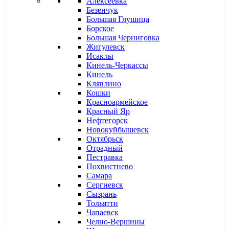
Алексеевка
Безенчук
Большая Глушица
Борское
Большая Черниговка
Жигулевск
Исаклы
Кинель-Черкассы
Кинель
Клявлино
Кошки
Красноармейское
Красный Яр
Нефтегорск
Новокуйбышевск
Октябрьск
Отрадный
Пестравка
Похвистнево
Самара
Сергиевск
Сызрань
Тольятти
Чапаевск
Челно-Вершины