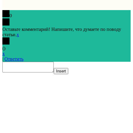
0
Оставьте комментарий! Напишите, что думаете по поводу
статьи.
x
(
)
x
|
Ответить
Insert