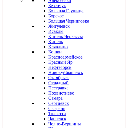
Алексеевка
Безенчук
Большая Глушица
Борское
Большая Черниговка
Жигулевск
Исаклы
Кинель-Черкассы
Кинель
Клявлино
Кошки
Красноармейское
Красный Яр
Нефтегорск
Новокуйбышевск
Октябрьск
Отрадный
Пестравка
Похвистнево
Самара
Сергиевск
Сызрань
Тольятти
Чапаевск
Челно-Вершины