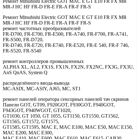
Ремонт Mitsubishi Electric GOT MAC E GT Е10 FR FX MR
MR-J HC HF FR-D FR-E FR-A FR-F FR-S
Ремонт Mitsubishi Electric GOT MAC E GT Е10 FR FX MR
MR-J HC HF FR-D FR-E FR-A FR-F FR-S
ремонт частотных преобразователей
FR-D700, FR-E700, FR-E500, FR-A740, FR-F700, FR-A741,
FR-S500, FR-D720,
FR-D740, FR-E720, FR-E740, FR-E520, FR-E 540, FR-F 746,
FR-S520, FR-S540
ремонт контроллеров промышленных
ALPHA XL, AL2, FX1S, FX1N, FX2N, FX2NC, FX3G, FX3U,
AnS QnAS, System Q
распределённого ввода-вывода
MC-ASIX, MC-ASIY, AJ65, MC, ST1
ремонт панелей оператора сенсорных панелей тач скринов
Панели GOT, GT09, F920GOT, F930GOT, F940GOT,
F943GOT, F940WGOT, GT1020,
GT1030, GT 1050, GT 1055, GT1150, GT1550, GT1562,
GT1565, GT1572, GT1575,
GT1585, GT1595, МАС Е, MAC E100, MAC E50, MAC E150,
MAC E200, MAC E300,
MAC E410, MAC E600, MAC E610, MAC E615, CAB30,