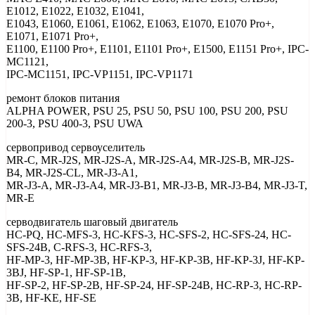
E1012, E1022, E1032, Е1041,
Е1043, E1060, E1061, E1062, E1063, E1070, E1070 Pro+,
E1071, E1071 Pro+,
E1100, E1100 Pro+, E1101, E1101 Pro+, E1500, E1151 Pro+, IPC-
MC1121,
IPC-MC1151, IPC-VP1151, IPC-VP1171
ремонт блоков питания
ALPHA POWER, PSU 25, PSU 50, PSU 100, PSU 200, PSU
200-3, PSU 400-3, PSU UWA
сервопривод сервоуселитель
MR-C, MR-J2S, MR-J2S-A, MR-J2S-A4, MR-J2S-B, MR-J2S-
B4, MR-J2S-CL, MR-J3-А1,
MR-J3-A, MR-J3-A4, MR-J3-B1, MR-J3-B, MR-J3-B4, MR-J3-T,
MR-E
серводвигатель шаговый двигатель
HC-PQ, HC-MFS-3, HC-KFS-3, HC-SFS-2, HC-SFS-24, HC-
SFS-24B, C-RFS-3, HC-RFS-3,
HF-MP-3, HF-MP-3B, HF-KP-3, HF-KP-3B, HF-KP-3J, HF-KP-
3BJ, HF-SP-1, HF-SP-1B,
HF-SP-2, HF-SP-2B, HF-SP-24, HF-SP-24B, HC-RP-3, HC-RP-
3B, HF-KE, HF-SE