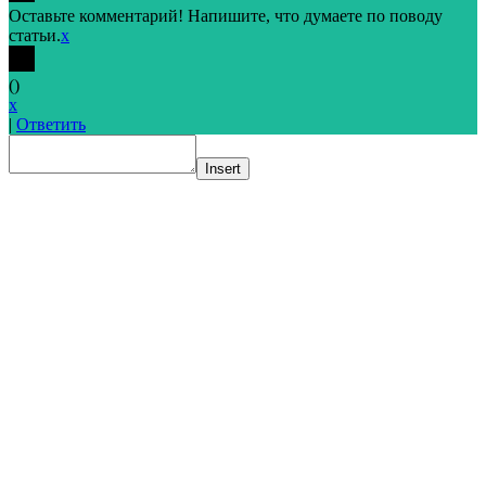
Оставьте комментарий! Напишите, что думаете по поводу
статьи.
x
(
)
x
|
Ответить
Insert