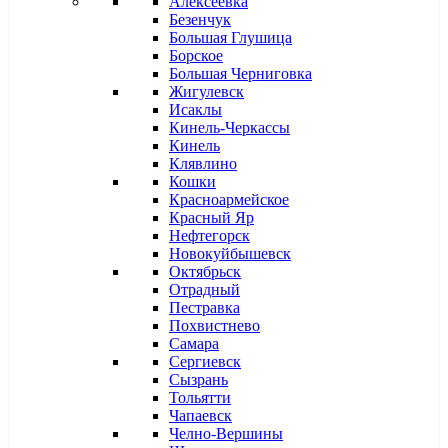
Алексеевка
Безенчук
Большая Глушица
Борское
Большая Черниговка
Жигулевск
Исаклы
Кинель-Черкассы
Кинель
Клявлино
Кошки
Красноармейское
Красный Яр
Нефтегорск
Новокуйбышевск
Октябрьск
Отрадный
Пестравка
Похвистнево
Самара
Сергиевск
Сызрань
Тольятти
Чапаевск
Челно-Вершины