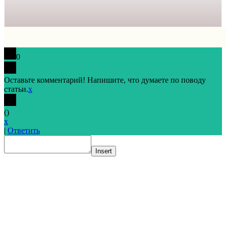
0
Оставьте комментарий! Напишите, что думаете по поводу
статьи.
x
(
)
x
|
Ответить
Insert