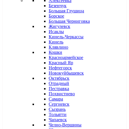
Алексеевка
Безенчук
Большая Глушица
Борское
Большая Черниговка
Жигулевск
Исаклы
Кинель-Черкассы
Кинель
Клявлино
Кошки
Красноармейское
Красный Яр
Нефтегорск
Новокуйбышевск
Октябрьск
Отрадный
Пестравка
Похвистнево
Самара
Сергиевск
Сызрань
Тольятти
Чапаевск
Челно-Вершины