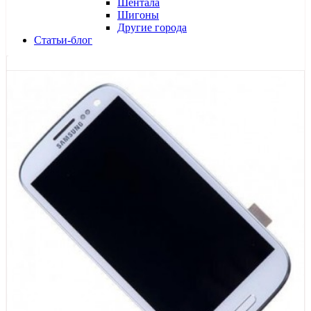
Шентала
Шигоны
Другие города
Статьи-блог