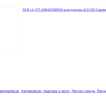
35/8 i-4,375 A9043500039 в редуктора 411CDI Сприн
3
 автомобили
,
Автомобили, трактора и мото
,
Другие города
,
Прода