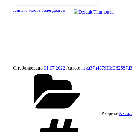
заднего моста Гелендваген
Опубликовано
01.07.2022
Автор:
nsga37h4879HbD62587d
Рубрики
Авто,