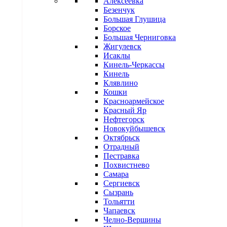
Алексеевка
Безенчук
Большая Глушица
Борское
Большая Черниговка
Жигулевск
Исаклы
Кинель-Черкассы
Кинель
Клявлино
Кошки
Красноармейское
Красный Яр
Нефтегорск
Новокуйбышевск
Октябрьск
Отрадный
Пестравка
Похвистнево
Самара
Сергиевск
Сызрань
Тольятти
Чапаевск
Челно-Вершины