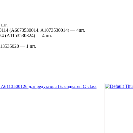
 шт.
0114 (A6673530014, A1073530014) — 4шт.
24 (A1153530324) — 4 шт.
113535020 — 1 шт.
A6113500126 для редуктора Гелендваген G-class