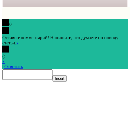
0
Оставьте комментарий! Напишите, что думаете по поводу
статьи.
x
(
)
x
|
Ответить
Insert