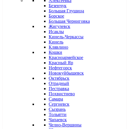
Алексеевка
Безенчук
Большая Глушица
Борское
Большая Черниговка
Жигулевск
Исаклы
Кинель-Черкассы
Кинель
Клявлино
Кошки
Красноармейское
Красный Яр
Нефтегорск
Новокуйбышевск
Октябрьск
Отрадный
Пестравка
Похвистнево
Самара
Сергиевск
Сызрань
Тольятти
Чапаевск
Челно-Вершины