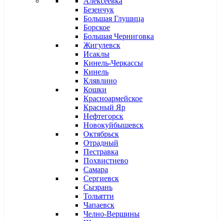
Алексеевка
Безенчук
Большая Глушица
Борское
Большая Черниговка
Жигулевск
Исаклы
Кинель-Черкассы
Кинель
Клявлино
Кошки
Красноармейское
Красный Яр
Нефтегорск
Новокуйбышевск
Октябрьск
Отрадный
Пестравка
Похвистнево
Самара
Сергиевск
Сызрань
Тольятти
Чапаевск
Челно-Вершины