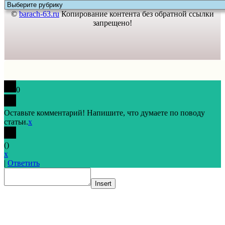
©
barach-63.ru
Копирование контента без обратной ссылки
запрещено!
0
Оставьте комментарий! Напишите, что думаете по поводу
статьи.
x
(
)
x
|
Ответить
Insert