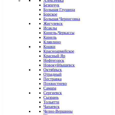
Алексеевка
Безенчук
Большая Глушица
Борское
Большая Черниговка
Жигулевск
Исаклы
Кинель-Черкассы
Кинель
Клявлино
Кошки
Красноармейское
Красный Яр
Нефтегорск
Новокуйбышевск
Октябрьск
Отрадный
Пестравка
Похвистнево
Самара
Сергиевск
Сызрань
Тольятти
Чапаевск
Челно-Вершины