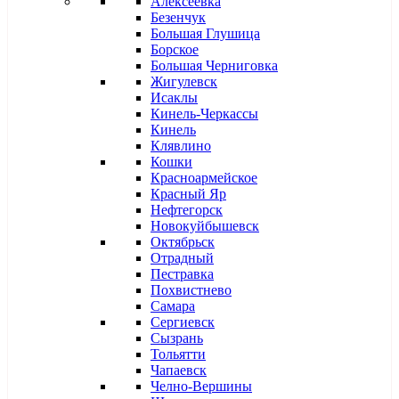
Алексеевка
Безенчук
Большая Глушица
Борское
Большая Черниговка
Жигулевск
Исаклы
Кинель-Черкассы
Кинель
Клявлино
Кошки
Красноармейское
Красный Яр
Нефтегорск
Новокуйбышевск
Октябрьск
Отрадный
Пестравка
Похвистнево
Самара
Сергиевск
Сызрань
Тольятти
Чапаевск
Челно-Вершины