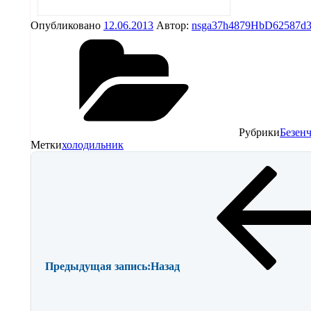
Опубликовано
12.06.2013
Автор:
nsga37h4879HbD62587d
Рубрики
Безен
Метки
холодильник
Предыдущая запись:
Назад