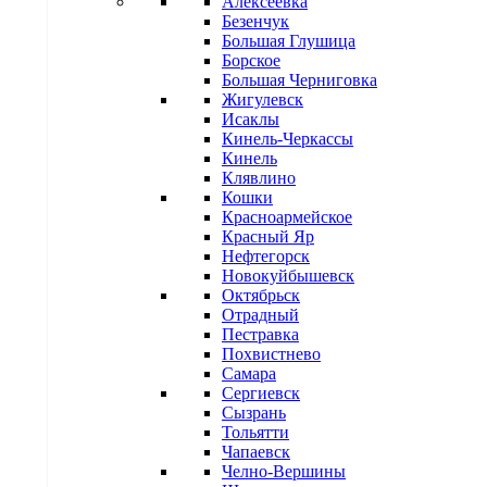
Алексеевка
Безенчук
Большая Глушица
Борское
Большая Черниговка
Жигулевск
Исаклы
Кинель-Черкассы
Кинель
Клявлино
Кошки
Красноармейское
Красный Яр
Нефтегорск
Новокуйбышевск
Октябрьск
Отрадный
Пестравка
Похвистнево
Самара
Сергиевск
Сызрань
Тольятти
Чапаевск
Челно-Вершины