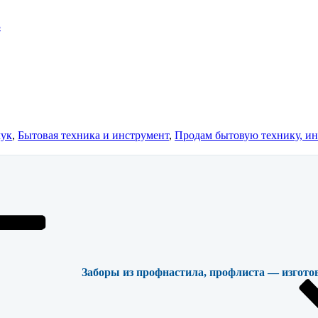
3
чук
,
Бытовая техника и инструмент
,
Продам бытовую технику, и
Заборы из профнастила, профлиста — изгото