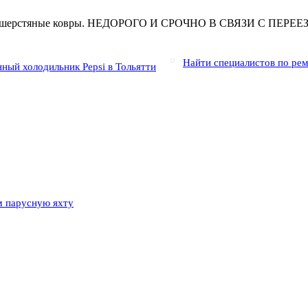
стошерстяные ковры. НЕДОРОГО И СРОЧНО В СВЯЗИ С ПЕРЕЕЗД
Найти специалистов по ре
ный холодильник Pepsi в Тольятти
м парусную яхту