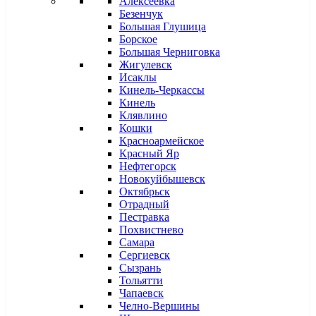
Алексеевка
Безенчук
Большая Глушица
Борское
Большая Черниговка
Жигулевск
Исаклы
Кинель-Черкассы
Кинель
Клявлино
Кошки
Красноармейское
Красный Яр
Нефтегорск
Новокуйбышевск
Октябрьск
Отрадный
Пестравка
Похвистнево
Самара
Сергиевск
Сызрань
Тольятти
Чапаевск
Челно-Вершины