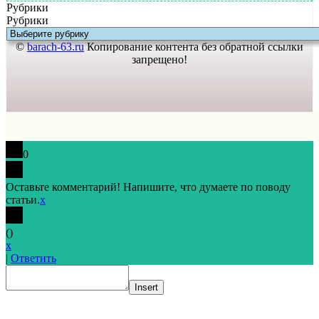
Рубрики
Рубрики
©
barach-63.ru
Копирование контента без обратной ссылки
запрещено!
0
Оставьте комментарий! Напишите, что думаете по поводу
статьи.
x
(
)
x
|
Ответить
Insert