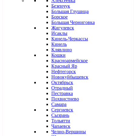
Алексеевка
Безенчук
Большая Глушица
Борское
Большая Черниговка
Жигулевск
Исаклы
Кинель-Черкассы
Кинель
Клявлино
Кошки
Красноармейское
Красный Яр
Нефтегорск
Новокуйбышевск
Октябрьск
Отрадный
Пестравка
Похвистнево
Самара
Сергиевск
Сызрань
Тольятти
Чапаевск
Челно-Вершины