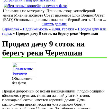
устранения: гайд для механика
Навигация по материалу: Причины схода конвейерной
ленты Мнение эксперта Совет инженера Блок Вопрос-Ответ
(FAQ) Основные причины схода конвейерной ленты Часто ...
Читать дальше
Барахолка
»
Недвижимость
»
Дачи, гаражи
»
Продам дачу или
гараж
»
Продам дачу 9 соток на берегу реки Черемшан
Продам дачу 9 соток на
берегу реки Черемшан
Объявление
без фото
Продам добротный со всеми насаждениями, плодоносящими
яблонями, грушами, сливами дачный участок земли,
площадью 9 соток, имеется хороший домик. Дача
расположена практически на живописном берегу
замечательной реки Черемшан. За забором проходит