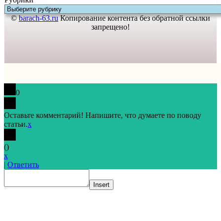
©
barach-63.ru
Копирование контента без обратной ссылки
запрещено!
0
Оставьте комментарий! Напишите, что думаете по поводу
статьи.
x
(
)
x
|
Ответить
Insert