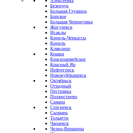
Алексеевка
Безенчук
Большая Глушица
Борское
Большая Черниговка
Жигулевск
Исаклы
Кинель-Черкассы
Кинель
Клявлино
Кошки
Красноармейское
Красный Яр
Нефтегорск
Новокуйбышевск
Октябрьск
Отрадный
Пестравка
Похвистнево
Самара
Сергиевск
Сызрань
Тольятти
Чапаевск
Челно-Вершины