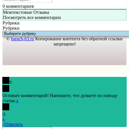
0
комментариев
Межтекстовые Отзывы
Посмотреть все комментарии
Рубрики
Рубрики
©
barach-63.ru
Копирование контента без обратной ссылки
запрещено!
0
Оставьте комментарий! Напишите, что думаете по поводу
статьи.
x
(
)
x
|
Ответить