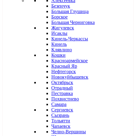
Алексеевка
Безенчук
Большая Глушица
Борское
Большая Черниговка
Жигулевск
Исаклы
Кинель-Черкассы
Кинель
Клявлино
Кошки
Красноармейское
Красный Яр
Нефтегорск
Новокуйбышевск
Октябрьск
Отрадный
Пестравка
Похвистнево
Самара
Сергиевск
Сызрань
Тольятти
Чапаевск
Челно-Вершины