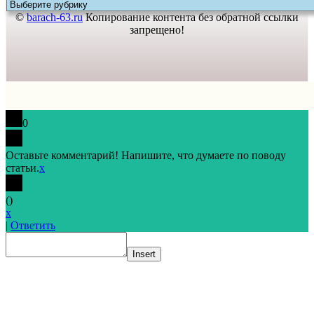
©
barach-63.ru
Копирование контента без обратной ссылки
запрещено!
0
Оставьте комментарий! Напишите, что думаете по поводу
статьи.
x
(
)
x
|
Ответить
Insert