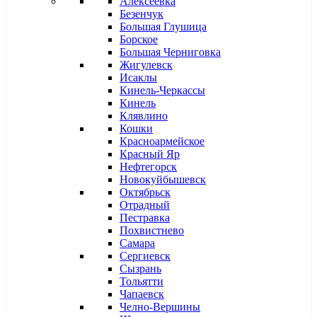
Алексеевка
Безенчук
Большая Глушица
Борское
Большая Черниговка
Жигулевск
Исаклы
Кинель-Черкассы
Кинель
Клявлино
Кошки
Красноармейское
Красный Яр
Нефтегорск
Новокуйбышевск
Октябрьск
Отрадный
Пестравка
Похвистнево
Самара
Сергиевск
Сызрань
Тольятти
Чапаевск
Челно-Вершины