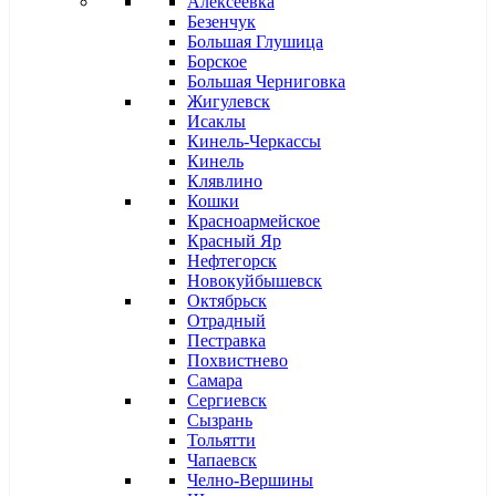
Алексеевка
Безенчук
Большая Глушица
Борское
Большая Черниговка
Жигулевск
Исаклы
Кинель-Черкассы
Кинель
Клявлино
Кошки
Красноармейское
Красный Яр
Нефтегорск
Новокуйбышевск
Октябрьск
Отрадный
Пестравка
Похвистнево
Самара
Сергиевск
Сызрань
Тольятти
Чапаевск
Челно-Вершины