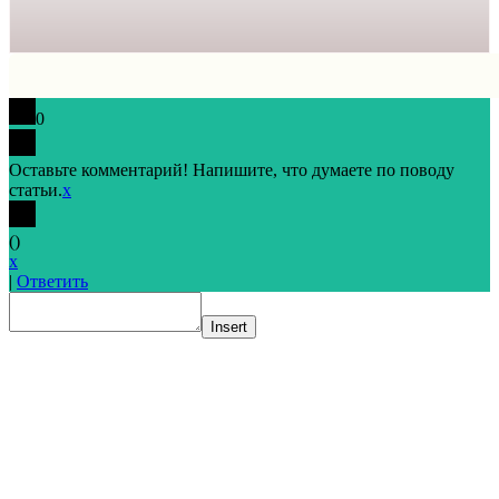
0
Оставьте комментарий! Напишите, что думаете по поводу
статьи.
x
(
)
x
|
Ответить
Insert