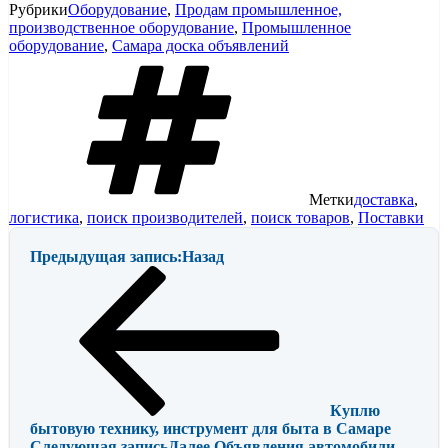
Рубрики
Оборудование
,
Продам промышленное,
производственное оборудование
,
Промышленное
оборудование
,
Самара доска объявлений
Метки
доставка
,
логистика
,
поиск производителей
,
поиск товаров
,
Поставки
Предыдущая запись:
Назад
Куплю
бытовую технику, инструмент для быта в Самаре
Следующая запись
Далее
Объявления автомобили —