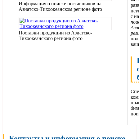
Информация о поиске поставщиков на
раз
Азиатско-Тихоокеанском регионе фото
неу
с н
пои
Ази
Поставки продукции из Азиатско-
рег
Тихоокеанского региона фото
пол
ваш
Спе
ком
пра
биз
пои
Контакты и информация о поиске