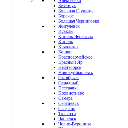
Алексеевка
Безенчук
Большая Глушица
Борское
Большая Черниговка
Жигулевск
Исаклы
Кинель-Черкассы
Кинель
Клявлино
Кошки
Красноармейское
Красный Яр
Нефтегорск
Новокуйбышевск
Октябрьск
Отрадный
Пестравка
Похвистнево
Самара
Сергиевск
Сызрань
Тольятти
Чапаевск
Челно-Вершины