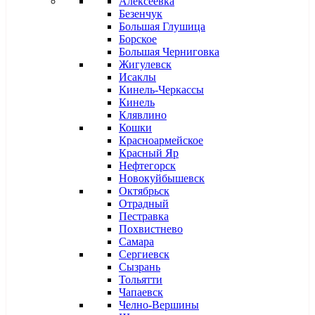
Алексеевка
Безенчук
Большая Глушица
Борское
Большая Черниговка
Жигулевск
Исаклы
Кинель-Черкассы
Кинель
Клявлино
Кошки
Красноармейское
Красный Яр
Нефтегорск
Новокуйбышевск
Октябрьск
Отрадный
Пестравка
Похвистнево
Самара
Сергиевск
Сызрань
Тольятти
Чапаевск
Челно-Вершины