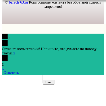
©
barach-63.ru
Копирование контента без обратной ссылки
запрещено!
0
Оставьте комментарий! Напишите, что думаете по поводу
статьи.
x
(
)
x
|
Ответить
Insert