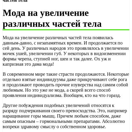
частей тела
Мода на увеличение
различных частей тела
Мода на увеличение различных частей тела появилась
давным-давно, с незапамятных времен. И продолжается по
сей день. У различных народов это проявлялось в увеличении
мочек ушей, увеличении губ. У некоторых в видоизменении
формы черепа, ступней ног, шеи и так далее. Ох уж и
капризная это дама мода!
В современном мире такие страсти продолжаются. Некоторые
отдельно взятые индивидуумы даже прикручивают себе рога
и продолжают проводить прочие изуверства над самим собой
любимым. Но это уже не мода, а скорей всего способ
проявления индивидуализма. Вообщем, кто на что горазд.
Другие побуждения подобных увеличений относятся к
разряду подчеркивания своего превосходства. Это, например
наращивание горы мышц. Причем любым способом, даже
самым опасным – гормональными препаратами. Абсолютно
вопреки здравому смыслу о собственном здоровье.