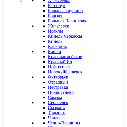
Алексеевка
Безенчук
Большая Глушица
Борское
Большая Черниговка
Жигулевск
Исаклы
Кинель-Черкассы
Кинель
Клявлино
Кошки
Красноармейское
Красный Яр
Нефтегорск
Новокуйбышевск
Октябрьск
Отрадный
Пестравка
Похвистнево
Самара
Сергиевск
Сызрань
Тольятти
Чапаевск
Челно-Вершины