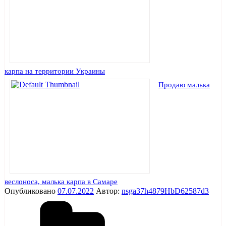
карпа на территории Украины
Продаю малька
веслоноса, малька карпа в Самаре
Опубликовано
07.07.2022
Автор:
nsga37h4879HbD62587d3