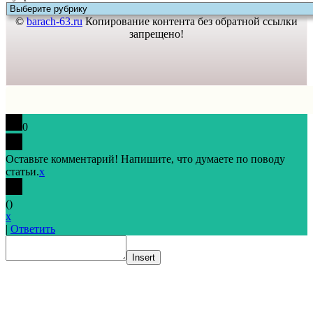
©
barach-63.ru
Копирование контента без обратной ссылки
запрещено!
0
Оставьте комментарий! Напишите, что думаете по поводу
статьи.
x
(
)
x
|
Ответить
Insert