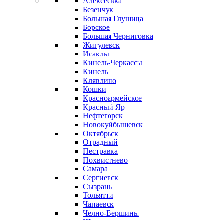
Алексеевка
Безенчук
Большая Глушица
Борское
Большая Черниговка
Жигулевск
Исаклы
Кинель-Черкассы
Кинель
Клявлино
Кошки
Красноармейское
Красный Яр
Нефтегорск
Новокуйбышевск
Октябрьск
Отрадный
Пестравка
Похвистнево
Самара
Сергиевск
Сызрань
Тольятти
Чапаевск
Челно-Вершины