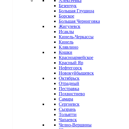
Алексеевка
Безенчук
Большая Глушица
Борское
Большая Черниговка
Жигулевск
Исаклы
Кинель-Черкассы
Кинель
Клявлино
Кошки
Красноармейское
Красный Яр
Нефтегорск
Новокуйбышевск
Октябрьск
Отрадный
Пестравка
Похвистнево
Самара
Сергиевск
Сызрань
Тольятти
Чапаевск
Челно-Вершины