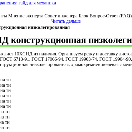
ранения: гайд для механика
нты Мнение эксперта Совет инженера Блок Вопрос-Ответ (FAQ) 
Читать дальше
трукционная низколегированная
Д конструкционная низколег
ов лист 10ХСНД из наличия. Организуем резку и доставку лист
ГОСТ 6713-91, ГОСТ 17066-94, ГОСТ 19903-74, ГОСТ 19904-90, 
нструкционная низколегированная, хромокремненикелевая с ме
на тн
на тн
на тн
на тн
на тн
на тн
на тн
на тн
на тн
на тн