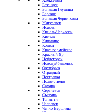
Алексеевка
Безенчук
Большая Глушица
Борское
Большая Черниговка
Жигулевск
Исаклы
Кинель-Черкассы
Кинель
Клявлино
Кошки
Красноармейское
Красный Яр
Нефтегорск
Новокуйбышевск
Октябрьск
Отрадный
Пестравка
Похвистнево
Самара
Сергиевск
Сызрань
Тольятти
Чапаевск
Челно-Вершины