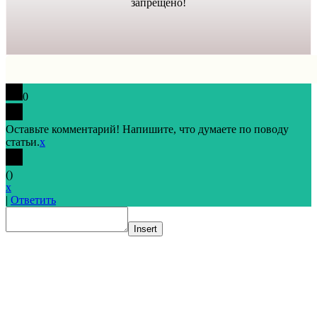
запрещено!
0
Оставьте комментарий! Напишите, что думаете по поводу
статьи.
x
(
)
x
|
Ответить
Insert