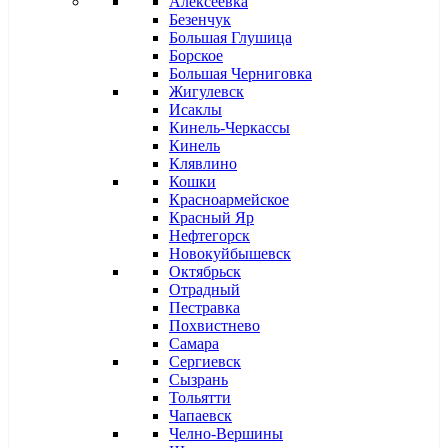
Алексеевка
Безенчук
Большая Глушица
Борское
Большая Черниговка
Жигулевск
Исаклы
Кинель-Черкассы
Кинель
Клявлино
Кошки
Красноармейское
Красный Яр
Нефтегорск
Новокуйбышевск
Октябрьск
Отрадный
Пестравка
Похвистнево
Самара
Сергиевск
Сызрань
Тольятти
Чапаевск
Челно-Вершины