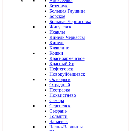
Алексеевка
Безенчук
Большая Глушица
Борское
Большая Черниговка
Жигулевск
Исаклы
Кинель-Черкассы
Кинель
Клявлино
Кошки
Красноармейское
Красный Яр
Нефтегорск
Новокуйбышевск
Октябрьск
Отрадный
Пестравка
Похвистнево
Самара
Сергиевск
Сызрань
Тольятти
Чапаевск
Челно-Вершины