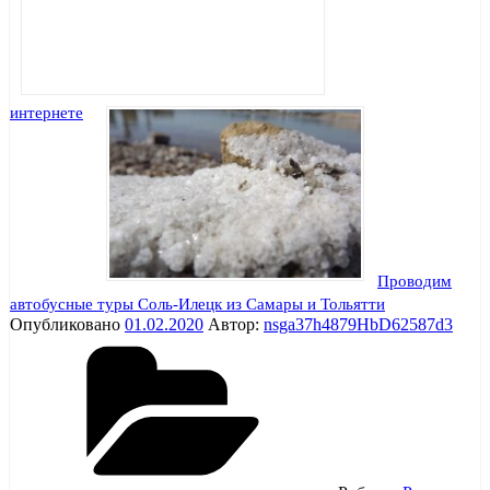
интернете
Проводим
автобусные туры Соль-Илецк из Самары и Тольятти
Опубликовано
01.02.2020
Автор:
nsga37h4879HbD62587d3