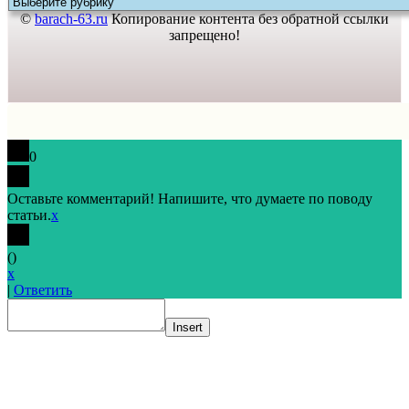
©
barach-63.ru
Копирование контента без обратной ссылки
запрещено!
0
Оставьте комментарий! Напишите, что думаете по поводу
статьи.
x
(
)
x
|
Ответить
Insert