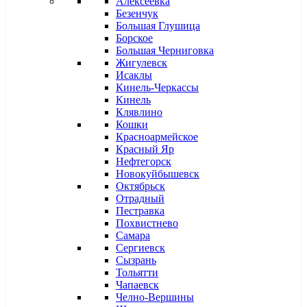
Алексеевка
Безенчук
Большая Глушица
Борское
Большая Черниговка
Жигулевск
Исаклы
Кинель-Черкассы
Кинель
Клявлино
Кошки
Красноармейское
Красный Яр
Нефтегорск
Новокуйбышевск
Октябрьск
Отрадный
Пестравка
Похвистнево
Самара
Сергиевск
Сызрань
Тольятти
Чапаевск
Челно-Вершины