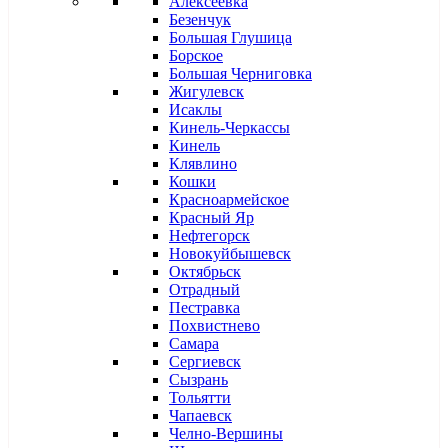
Алексеевка
Безенчук
Большая Глушица
Борское
Большая Черниговка
Жигулевск
Исаклы
Кинель-Черкассы
Кинель
Клявлино
Кошки
Красноармейское
Красный Яр
Нефтегорск
Новокуйбышевск
Октябрьск
Отрадный
Пестравка
Похвистнево
Самара
Сергиевск
Сызрань
Тольятти
Чапаевск
Челно-Вершины