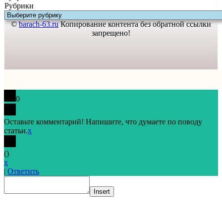
Рубрики
©
barach-63.ru
Копирование контента без обратной ссылки
запрещено!
0
Оставьте комментарий! Напишите, что думаете по поводу
статьи.
x
(
)
x
|
Ответить
Insert