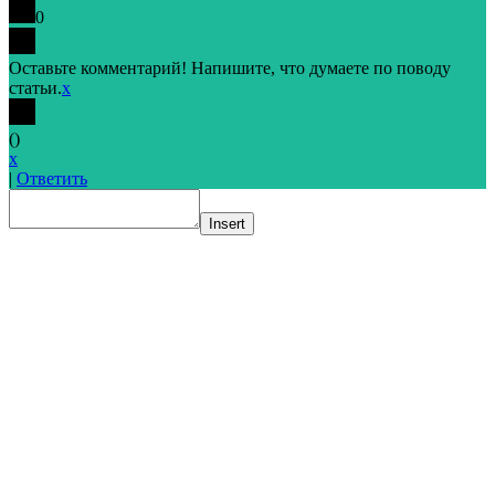
0
Оставьте комментарий! Напишите, что думаете по поводу
статьи.
x
(
)
x
|
Ответить
Insert