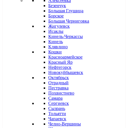
Алексеевка
Безенчук
Большая Глушица
Борское
Большая Черниговка
Жигулевск
Исаклы
Кинель-Черкассы
Кинель
Клявлино
Кошки
Красноармейское
Красный Яр
Нефтегорск
Новокуйбышевск
Октябрьск
Отрадный
Пестравка
Похвистнево
Самара
Сергиевск
Сызрань
Тольятти
Чапаевск
Челно-Вершины