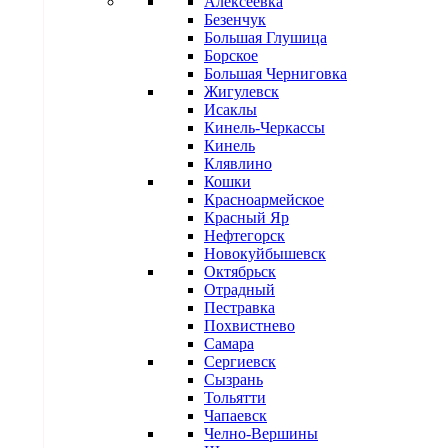
Алексеевка
Безенчук
Большая Глушица
Борское
Большая Черниговка
Жигулевск
Исаклы
Кинель-Черкассы
Кинель
Клявлино
Кошки
Красноармейское
Красный Яр
Нефтегорск
Новокуйбышевск
Октябрьск
Отрадный
Пестравка
Похвистнево
Самара
Сергиевск
Сызрань
Тольятти
Чапаевск
Челно-Вершины