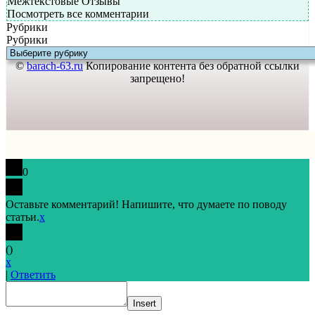
Межтекстовые Отзывы
Посмотреть все комментарии
Рубрики
Рубрики
©
barach-63.ru
Копирование контента без обратной ссылки
запрещено!
0
Оставьте комментарий! Напишите, что думаете по поводу
статьи.
x
(
)
x
|
Ответить
Insert