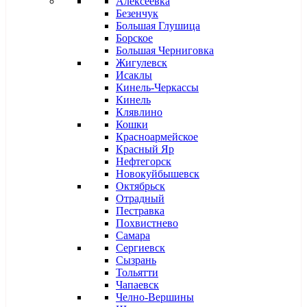
Алексеевка
Безенчук
Большая Глушица
Борское
Большая Черниговка
Жигулевск
Исаклы
Кинель-Черкассы
Кинель
Клявлино
Кошки
Красноармейское
Красный Яр
Нефтегорск
Новокуйбышевск
Октябрьск
Отрадный
Пестравка
Похвистнево
Самара
Сергиевск
Сызрань
Тольятти
Чапаевск
Челно-Вершины