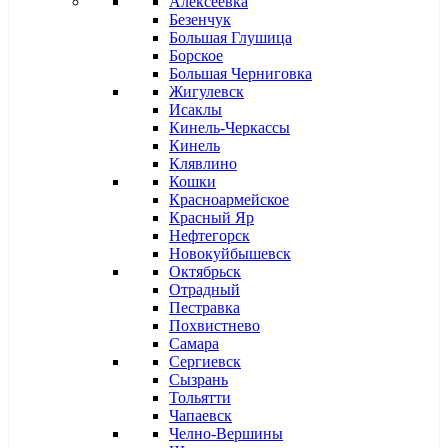
Алексеевка
Безенчук
Большая Глушица
Борское
Большая Черниговка
Жигулевск
Исаклы
Кинель-Черкассы
Кинель
Клявлино
Кошки
Красноармейское
Красный Яр
Нефтегорск
Новокуйбышевск
Октябрьск
Отрадный
Пестравка
Похвистнево
Самара
Сергиевск
Сызрань
Тольятти
Чапаевск
Челно-Вершины