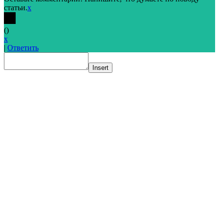
статьи.
x
(
)
x
|
Ответить
Insert