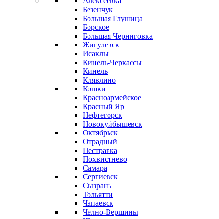
Алексеевка
Безенчук
Большая Глушица
Борское
Большая Черниговка
Жигулевск
Исаклы
Кинель-Черкассы
Кинель
Клявлино
Кошки
Красноармейское
Красный Яр
Нефтегорск
Новокуйбышевск
Октябрьск
Отрадный
Пестравка
Похвистнево
Самара
Сергиевск
Сызрань
Тольятти
Чапаевск
Челно-Вершины