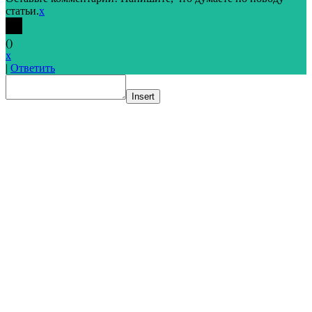
статьи.
x
(
)
x
|
Ответить
Insert