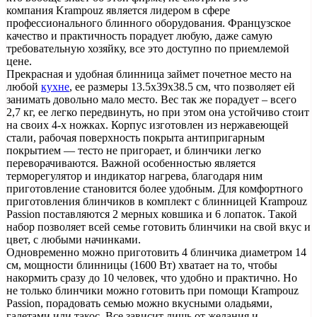
компания Krampouz является лидером в сфере
профессионального блинного оборудования. Французское
качество и практичность порадует любую, даже самую
требовательную хозяйку, все это доступно по приемлемой
цене.
Прекрасная и удобная блинница займет почетное место на
любой
кухне
, ее размеры 13.5x39x38.5 см, что позволяет ей
занимать довольно мало место. Вес так же порадует – всего
2,7 кг, ее легко передвинуть, но при этом она устойчиво стоит
на своих 4-х ножках. Корпус изготовлен из нержавеющей
стали, рабочая поверхность покрыта антипригарным
покрытием — тесто не пригорает, и блинчики легко
переворачиваются. Важной особенностью является
терморегулятор и индикатор нагрева, благодаря ним
приготовление становится более удобным. Для комфортного
приготовления блинчиков в комплект с блинницей Krampouz
Passion поставляются 2 мерных ковшика и 6 лопаток. Такой
набор позволяет всей семье готовить блинчики на свой вкус и
цвет, с любыми начинками.
Одновременно можно приготовить 4 блинчика диаметром 14
см, мощности блинницы (1600 Вт) хватает на то, чтобы
накормить сразу до 10 человек, что удобно и практично. Но
не только блинчики можно готовить при помощи Krampouz
Passion, порадовать семью можно вкусными оладьями,
галетами или такос. Все зависит лишь от желания и