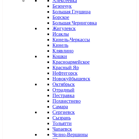
Алексеевка
Безенчук
Большая Глушица
Борское
Большая Черниговка
Жигулевск
Исаклы
Кинель-Черкассы
Кинель
Клявлино
Кошки
Красноармейское
Красный Яр
Нефтегорск
Новокуйбышевск
Октябрьск
Отрадный
Пестравка
Похвистнево
Самара
Сергиевск
Сызрань
Тольятти
Чапаевск
Челно-Вершины