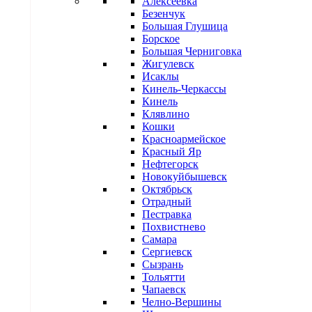
Алексеевка
Безенчук
Большая Глушица
Борское
Большая Черниговка
Жигулевск
Исаклы
Кинель-Черкассы
Кинель
Клявлино
Кошки
Красноармейское
Красный Яр
Нефтегорск
Новокуйбышевск
Октябрьск
Отрадный
Пестравка
Похвистнево
Самара
Сергиевск
Сызрань
Тольятти
Чапаевск
Челно-Вершины